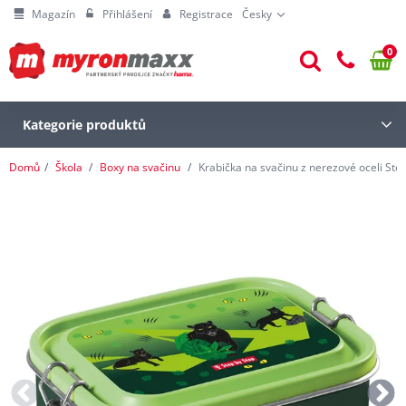
Magazín
Přihlášení
Registrace
Česky
0
Kategorie produktů
Domů
Škola
Boxy na svačinu
Krabička na svačinu z nerezové oceli Step