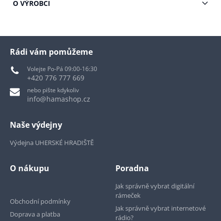
O VÝROBCI
Rádi vám pomůžeme
Volejte Po-Pá 09:00-16:30
+420 776 777 669
nebo pište kdykoliv
info@hamashop.cz
Naše výdejny
Výdejna UHERSKÉ HRADIŠTĚ
O nákupu
Poradna
Jak správně vybrat digitální
rámeček
Obchodní podmínky
Jak správně vybrat internetové
Doprava a platba
rádio?