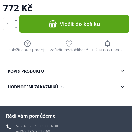
772 Kč
+
Vložit do košíku
-
Položit dotaz prodejci
Zařadit mezi oblíbené
Hlídat dostupnost
POPIS PRODUKTU
HODNOCENÍ ZÁKAZNÍKŮ
(0)
Rádi vám pomůžeme
Volejte Po-Pá 09:00-16:30
+420 776 777 669