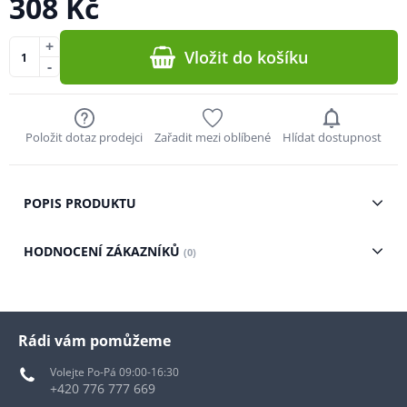
308 Kč
+
Vložit do košíku
-
Položit dotaz prodejci
Zařadit mezi oblíbené
Hlídat dostupnost
POPIS PRODUKTU
HODNOCENÍ ZÁKAZNÍKŮ
(0)
Rádi vám pomůžeme
Volejte Po-Pá 09:00-16:30
+420 776 777 669