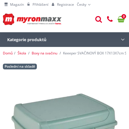
Magazín
Přihlášení
Registrace
Česky
0
Kategorie produktů
Domů
Škola
Boxy na svačinu
Keeeper SVAČINOVÝ BOX 17X13X7cm S
Poslední na skladě