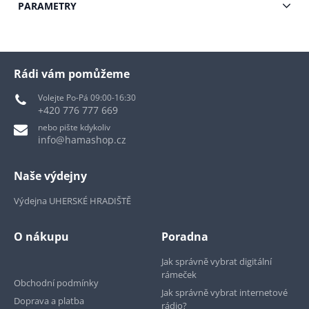
PARAMETRY
Rádi vám pomůžeme
Volejte Po-Pá 09:00-16:30
+420 776 777 669
nebo pište kdykoliv
info@hamashop.cz
Naše výdejny
Výdejna UHERSKÉ HRADIŠTĚ
O nákupu
Poradna
Jak správně vybrat digitální
rámeček
Obchodní podmínky
Jak správně vybrat internetové
Doprava a platba
rádio?