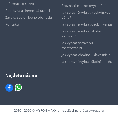
Informace o GDPR
Srovnání internetových rádií
Poptávka a firemní zákazníci
Jak správně vybrat kuchyňskou
Záruka spolehlivého obchodu
váhu?
Kontakty
Jak správně vybrat osobní váhu?
Jak správně vybrat školní
aktovku?
Jak vybrat správnou
meteostanici?
Jak vybrat vhodnou klávesnici?
Jak správně vybrat školní batoh?
Najdete nás na
2010 - 2026 © MYRON MAXX, s.r.o., všechna práva vyhrazena