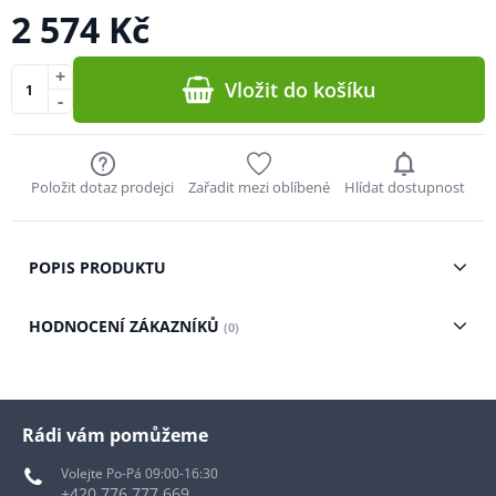
2 574 Kč
+
Vložit do košíku
-
Položit dotaz prodejci
Zařadit mezi oblíbené
Hlídat dostupnost
POPIS PRODUKTU
HODNOCENÍ ZÁKAZNÍKŮ
(0)
Rádi vám pomůžeme
Volejte Po-Pá 09:00-16:30
+420 776 777 669