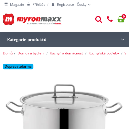
Magazín
Přihlášení
Registrace
Česky
0
Kategorie produktů
Domů
Domov a bydlení
Kuchyň a domácnost
Kuchyňské potřeby
Va
Doprava zdarma