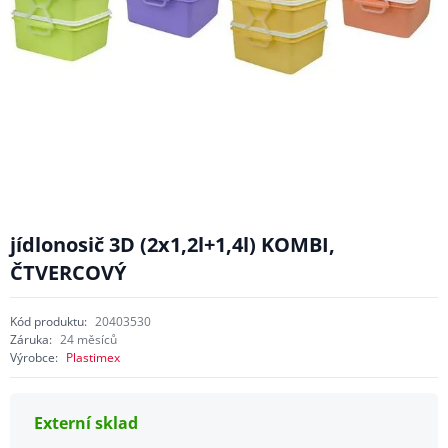
jídlonosič 3D (2x1,2l+1,4l) KOMBI,
ČTVERCOVÝ
Kód produktu:
20403530
Záruka:
24 měsíců
Výrobce:
Plastimex
Externí sklad