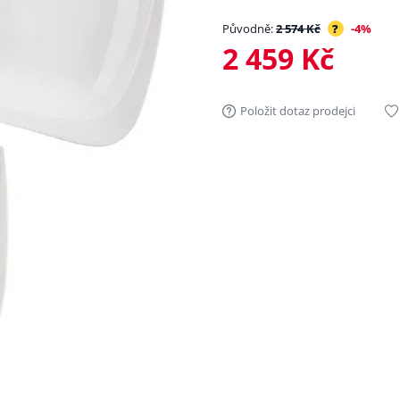
Původně:
2 574 Kč
?
-4%
2 459 Kč
Položit dotaz prodejci