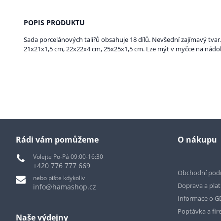
POPIS PRODUKTU
Sada porcelánových talířů obsahuje 18 dílů. Nevšední zajímavý tvar.
21x21x1,5 cm, 22x22x4 cm, 25x25x1,5 cm. Lze mýt v myčce na nádob
Rádi vám pomůžeme
O nákupu
Volejte Po-Pá 09:00-16:30
+420 776 777 669
Obchodní pod
nebo pište kdykoliv
Doprava a pla
info@hamashop.cz
Informace o 
Poptávka a fir
Naše výdejny