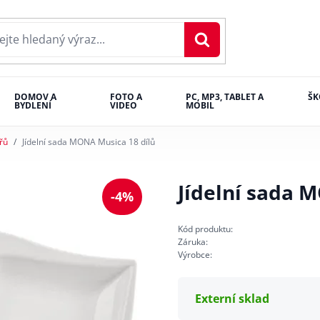
DOMOV A
FOTO A
PC, MP3, TABLET A
ŠK
BYDLENÍ
VIDEO
MOBIL
ířů
Jídelní sada MONA Musica 18 dílů
Jídelní sada 
-4%
Kód produktu:
Záruka:
Výrobce:
Externí sklad