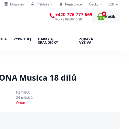
Magazín
Přihlášení
Registrace
Česky
CZK
0
+420 776 777 669
Košík
Po-Pá 09:00-16:30
OLA
VÝPRODEJ
DÁRKY A
ZDRAVÁ
SRANDIČKY
VÝŽIVA
MONA Musica 18 dílů
P271860
24 měsíců
Orion