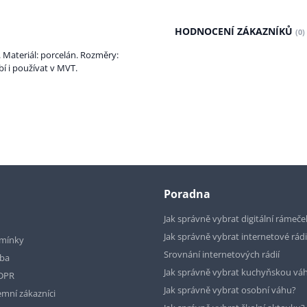
HODNOCENÍ ZÁKAZNÍKŮ
(0)
 Materiál: porcelán. Rozměry:
í i používat v MVT.
Poradna
Jak správně vybrat digitální rámeče
Jak správně vybrat internetové rád
mínky
Srovnání internetových rádií
tba
Jak správně vybrat kuchyňskou vá
GDPR
Jak správně vybrat osobní váhu?
emní zákazníci