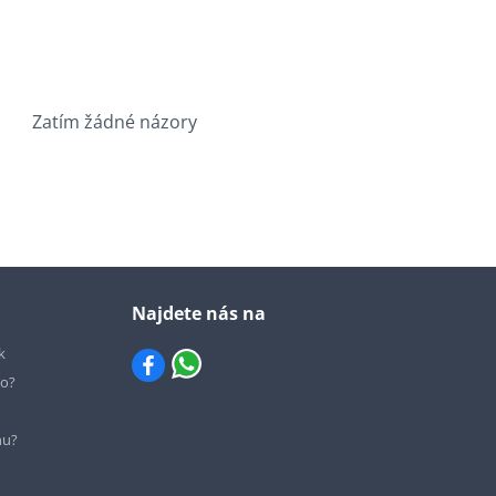
Zatím žádné názory
Najdete nás na
k
io?
hu?