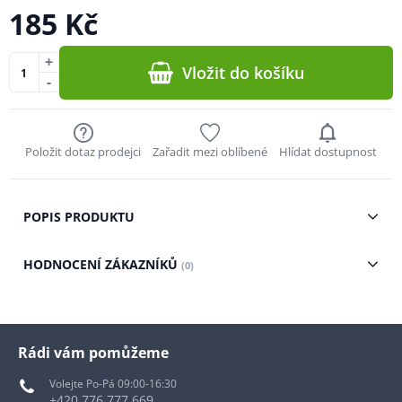
185 Kč
+
Vložit do košíku
-
Položit dotaz prodejci
Zařadit mezi oblíbené
Hlídat dostupnost
POPIS PRODUKTU
HODNOCENÍ ZÁKAZNÍKŮ
(0)
Rádi vám pomůžeme
Volejte Po-Pá 09:00-16:30
+420 776 777 669