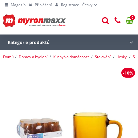
Magazín
Přihlášení
Registrace
Česky
0
Kategorie produktů
Domů
Domov a bydlení
Kuchyň a domácnost
Stolování
Hrnky
Sk
-10%