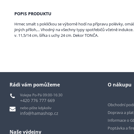
POPIS PRODUKTU
Hrnec smalt s pokličkou se výborně hodí na přípravu polévky, omáč
jiných příloh,... Vhodný na všechny typy spotřebičů včetně indukce. 
v. 11,5/14 cm, šířka s uchy 24 cm. Dekor TONČA.
Rádi vám pomůžeme
O nákupu
Volejte Po-Pá 09:00-16:30
+420 776 777 669
Obchodní pod
nebo pište kdykoliv
Doprava a pla
info@hamashop.cz
Informace o 
Poptávka a fir
Naše výdejny