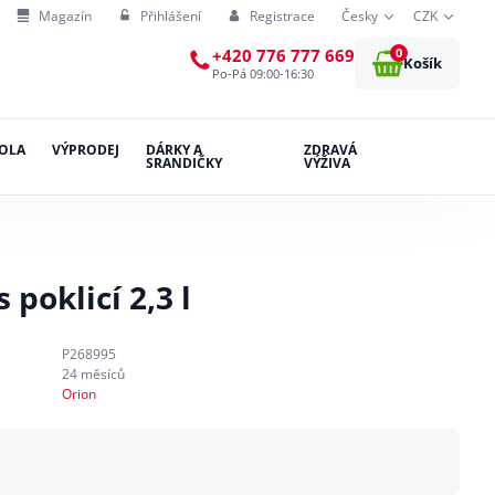
Magazín
Přihlášení
Registrace
Česky
CZK
0
+420 776 777 669
Košík
Po-Pá 09:00-16:30
OLA
VÝPRODEJ
DÁRKY A
ZDRAVÁ
SRANDIČKY
VÝŽIVA
poklicí 2,3 l
P268995
24 měsíců
Orion