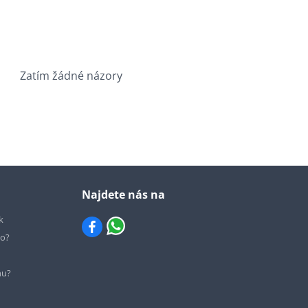
Zatím žádné názory
Najdete nás na
k
io?
hu?