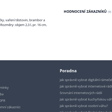
HODNOCENÍ ZÁKAZNÍKŮ
(0)
ky, vaření těstovin, brambor a
Rozměry: objem 2,3 l, pr. 16 cm,
Poradna
Jak správně vybrat digitální rámeče
Jak správně vybrat internetové rád
mínky
Srovnání internetových rádií
tba
Jak správně vybrat kuchyňskou vá
GDPR
Jak správně vybrat osobní váhu?
emní zákazníci