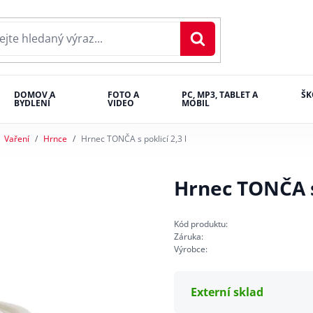
DOMOV A
FOTO A
PC, MP3, TABLET A
ŠK
BYDLENÍ
VIDEO
MOBIL
Vaření
Hrnce
Hrnec TONČA s poklicí 2,3 l
Hrnec TONČA s 
Kód produktu:
Záruka:
Výrobce:
Externí sklad