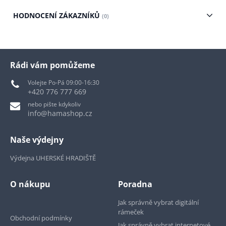
HODNOCENÍ ZÁKAZNÍKŮ
(0)
Rádi vám pomůžeme
Volejte Po-Pá 09:00-16:30
+420 776 777 669
nebo pište kdykoliv
info@hamashop.cz
Naše výdejny
Výdejna UHERSKÉ HRADIŠTĚ
O nákupu
Poradna
Jak správně vybrat digitální
rámeček
Obchodní podmínky
Jak správně vybrat internetové