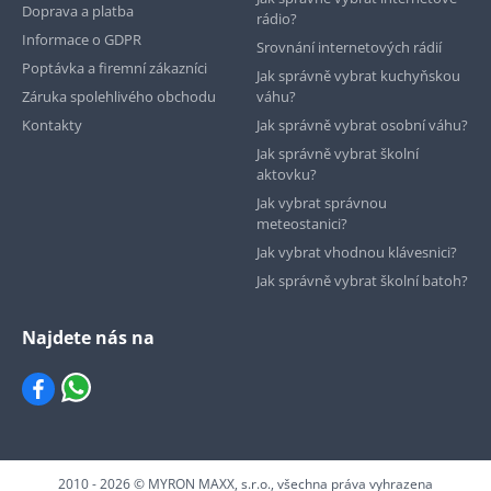
Doprava a platba
rádio?
Informace o GDPR
Srovnání internetových rádií
Poptávka a firemní zákazníci
Jak správně vybrat kuchyňskou
Záruka spolehlivého obchodu
váhu?
Kontakty
Jak správně vybrat osobní váhu?
Jak správně vybrat školní
aktovku?
Jak vybrat správnou
meteostanici?
Jak vybrat vhodnou klávesnici?
Jak správně vybrat školní batoh?
Najdete nás na
2010 - 2026 © MYRON MAXX, s.r.o., všechna práva vyhrazena