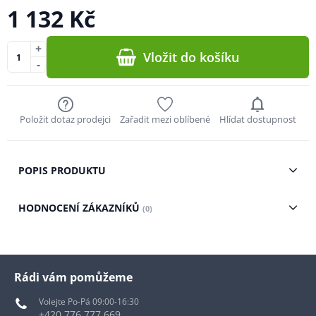
1 132 Kč
+
Vložit do košíku
-
Položit dotaz prodejci
Zařadit mezi oblíbené
Hlídat dostupnost
POPIS PRODUKTU
HODNOCENÍ ZÁKAZNÍKŮ
(0)
Rádi vám pomůžeme
Volejte Po-Pá 09:00-16:30
+420 776 777 669