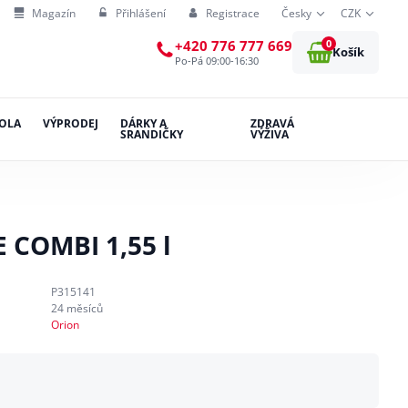
Magazín
Přihlášení
Registrace
Česky
CZK
0
+420 776 777 669
Košík
Po-Pá 09:00-16:30
OLA
VÝPRODEJ
DÁRKY A
ZDRAVÁ
SRANDIČKY
VÝŽIVA
 COMBI 1,55 l
P315141
24 měsíců
Orion