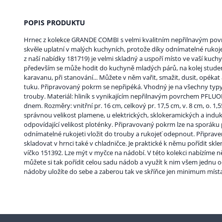
POPIS PRODUKTU
Hrnec z kolekce GRANDE COMBI s velmi kvalitním nepřilnavým p
skvěle uplatní v malých kuchyních, protože díky odnímatelné rukojet
z naší nabídky 181719) je velmi skladný a uspoří místo ve vaší kuchyn
především se může hodit do kuchyně mladých párů, na kolej stud
karavanu, při stanování... Můžete v něm vařit, smažit, dusit, opéka
tuku. Připravovaný pokrm se nepřipéká. Vhodný je na všechny typy
trouby. Materiál: hliník s vynikajícím nepřilnavým povrchem PFLU
dnem. Rozměry: vnitřní pr. 16 cm, celkový pr. 17,5 cm, v. 8 cm, o. 1,
správnou velikost plamene, u elektrických, sklokeramických a indukč
odpovídající velikost ploténky. Připravovaný pokrm lze na sporáku p
odnímatelné rukojeti vložit do trouby a rukojeť odepnout. Připrav
skladovat v hrnci také v chladničce. Je praktické k němu pořídit skl
víčko 151392. Lze mýt v myčce na nádobí. V této kolekci nabízíme ně
můžete si tak pořídit celou sadu nádob a využít k nim všem jednu o
nádoby uložíte do sebe a zaberou tak ve skříňce jen minimum místa