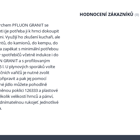
HODNOCENÍ ZÁKAZNÍKŮ
(0)
ovrchem PFLUON GRANIT se
i (je potřeba ji k hrnci dokoupit
i. Využijí ho zkušení kuchaři, ale
entů, do kamionů, do kempu, do
t a zapékat s minimální potřebou
 spotřebičů včetně indukce i do
ON GRANIT a s profilovaným
55 l. U plynových sporáků volte
ních vařičů je nutné zvolit
řipravit a pak jej pomocí
ené jídlo můžete pohodlně
eněnou poklici 126333 a plastové
kolik velikostí hrnců a pánví,
dnímatelnou rukojeť. Jednotlivé
.