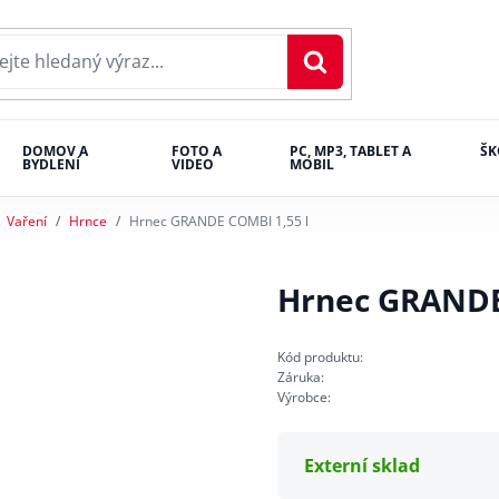
DOMOV A
FOTO A
PC, MP3, TABLET A
ŠK
BYDLENÍ
VIDEO
MOBIL
Vaření
Hrnce
Hrnec GRANDE COMBI 1,55 l
Hrnec GRANDE
Kód produktu:
Záruka:
Výrobce:
Externí sklad