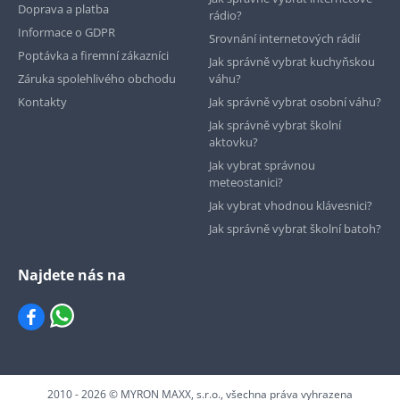
Doprava a platba
rádio?
Informace o GDPR
Srovnání internetových rádií
Poptávka a firemní zákazníci
Jak správně vybrat kuchyňskou
Záruka spolehlivého obchodu
váhu?
Kontakty
Jak správně vybrat osobní váhu?
Jak správně vybrat školní
aktovku?
Jak vybrat správnou
meteostanici?
Jak vybrat vhodnou klávesnici?
Jak správně vybrat školní batoh?
Najdete nás na
2010 - 2026 © MYRON MAXX, s.r.o., všechna práva vyhrazena