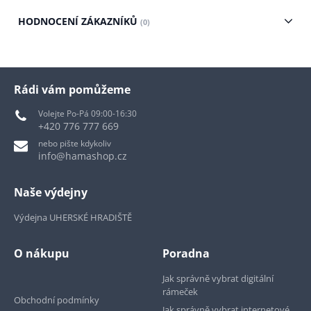
HODNOCENÍ ZÁKAZNÍKŮ
(0)
Rádi vám pomůžeme
Volejte Po-Pá 09:00-16:30
+420 776 777 669
nebo pište kdykoliv
info@hamashop.cz
Naše výdejny
Výdejna UHERSKÉ HRADIŠTĚ
O nákupu
Poradna
Jak správně vybrat digitální
rámeček
Obchodní podmínky
Jak správně vybrat internetové