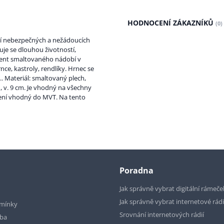
HODNOCENÍ ZÁKAZNÍKŮ
(0)
í nebezpečných a nežádoucích
uje se dlouhou životností,
iment smaltovaného nádobí v
e, kastroly, rendlíky. Hrnec se
.. Materiál: smaltovaný plech,
cm, v. 9 cm. Je vhodný na všechny
Není vhodný do MVT. Na tento
Poradna
Jak správně vybrat digitální rámeče
Jak správně vybrat internetové rád
mínky
Srovnání internetových rádií
tba