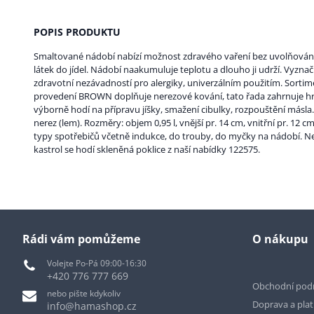
POPIS PRODUKTU
Smaltované nádobí nabízí možnost zdravého vaření bez uvolňován
látek do jídel. Nádobí naakumuluje teplotu a dlouho ji udrží. Vyznač
zdravotní nezávadností pro alergiky, univerzálním použitím. Sort
provedení BROWN doplňuje nerezové kování, tato řada zahrnuje hrnc
výborně hodí na přípravu jíšky, smažení cibulky, rozpouštění másla.
nerez (lem). Rozměry: objem 0,95 l, vnější pr. 14 cm, vnitřní pr. 12 
typy spotřebičů včetně indukce, do trouby, do myčky na nádobí. 
kastrol se hodí skleněná poklice z naší nabídky 122575.
Rádi vám pomůžeme
O nákupu
Volejte Po-Pá 09:00-16:30
+420 776 777 669
Obchodní pod
nebo pište kdykoliv
Doprava a pla
info@hamashop.cz