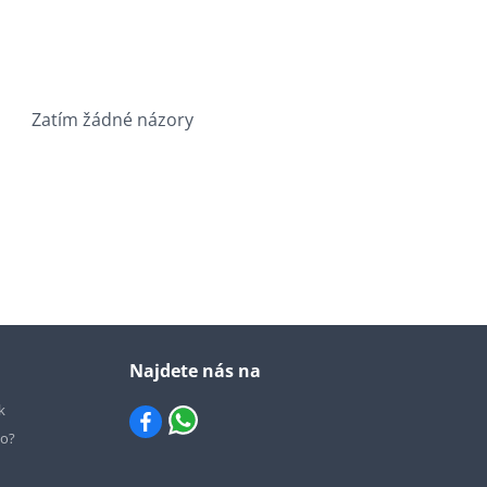
Zatím žádné názory
Najdete nás na
k
io?