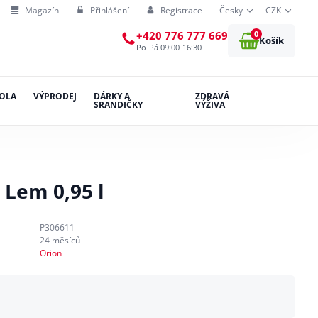
Magazín
Přihlášení
Registrace
Česky
CZK
0
+420 776 777 669
Košík
Po-Pá 09:00-16:30
OLA
VÝPRODEJ
DÁRKY A
ZDRAVÁ
SRANDIČKY
VÝŽIVA
Lem 0,95 l
P306611
24 měsíců
Orion