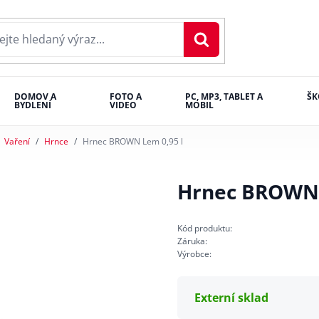
DOMOV A
FOTO A
PC, MP3, TABLET A
ŠK
BYDLENÍ
VIDEO
MOBIL
Vaření
Hrnce
Hrnec BROWN Lem 0,95 l
Hrnec BROWN 
Kód produktu:
Záruka:
Výrobce:
Externí sklad