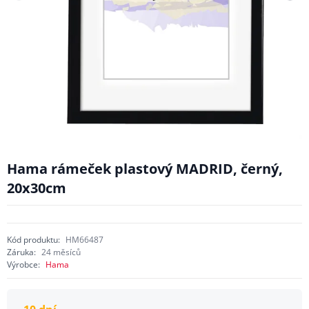
Hama rámeček plastový MADRID, černý,
20x30cm
Kód produktu:
HM66487
Záruka:
24 měsíců
Výrobce:
Hama