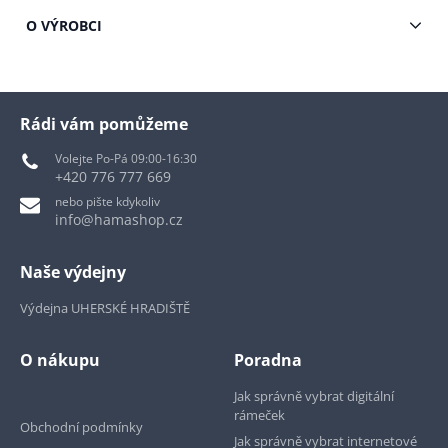
O VÝROBCI
Rádi vám pomůžeme
Volejte Po-Pá 09:00-16:30
+420 776 777 669
nebo pište kdykoliv
info@hamashop.cz
Naše výdejny
Výdejna UHERSKÉ HRADIŠTĚ
O nákupu
Poradna
Jak správně vybrat digitální
rámeček
Obchodní podmínky
Jak správně vybrat internetové