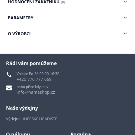
HODNOCENÍ ZÁKAZNÍKŮ
(0)
PARAMETRY
O VÝROBCI
Rádi vám pomůžeme
Volejte Po-Pá 09:00-16:30
+420 776 777 669
nebo pište kdykoliv
info@hamashop.cz
Naše výdejny
Výdejna UHERSKÉ HRADIŠTĚ
O nákupu
Poradna