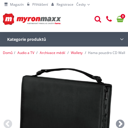
Magazín
Přihlášení
Registrace
Česky
0
Kategorie produktů
Domů
Audio a TV
Archivace médií
Wallety
Hama pouzdro CD Wallet 