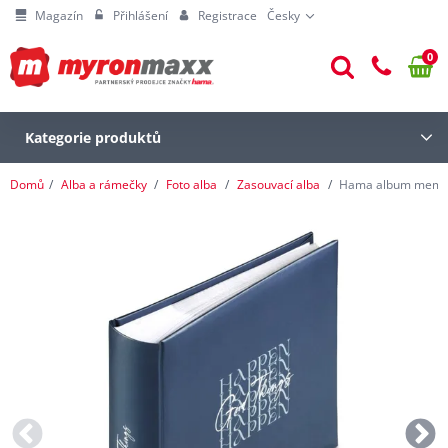
Magazín
Přihlášení
Registrace
Česky
0
Kategorie produktů
Domů
Alba a rámečky
Foto alba
Zasouvací alba
Hama album memo 