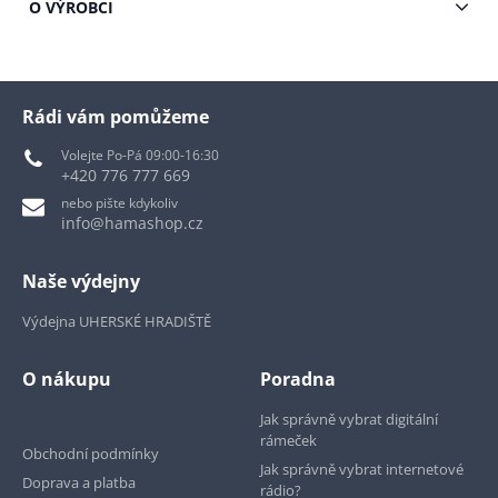
O VÝROBCI
Rádi vám pomůžeme
Volejte Po-Pá 09:00-16:30
+420 776 777 669
nebo pište kdykoliv
info@hamashop.cz
Naše výdejny
Výdejna UHERSKÉ HRADIŠTĚ
O nákupu
Poradna
Jak správně vybrat digitální
rámeček
Obchodní podmínky
Jak správně vybrat internetové
Doprava a platba
rádio?