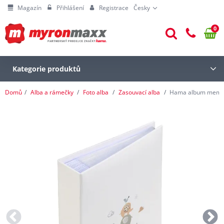
Magazín
Přihlášení
Registrace
Česky
0
Kategorie produktů
Domů
Alba a rámečky
Foto alba
Zasouvací alba
Hama album memo A