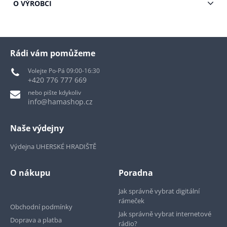
O VÝROBCI
Rádi vám pomůžeme
Volejte Po-Pá 09:00-16:30
+420 776 777 669
nebo pište kdykoliv
info@hamashop.cz
Naše výdejny
Výdejna UHERSKÉ HRADIŠTĚ
O nákupu
Poradna
Jak správně vybrat digitální
rámeček
Obchodní podmínky
Jak správně vybrat internetové
Doprava a platba
rádio?