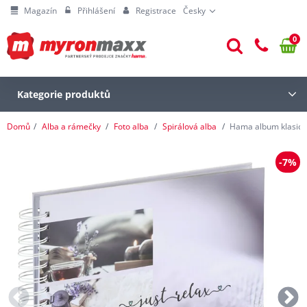
Magazín
Přihlášení
Registrace
Česky
0
Kategorie produktů
Domů
Alba a rámečky
Foto alba
Spirálová alba
Hama album klasické 
-7%