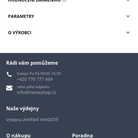
(0)
PARAMETRY
O VÝROBCI
Rádi vám pomůžeme
Volejte Po-Pá 09:00-16:30
+420 776 777 669
nebo pište kdykoliv
info@hamashop.cz
Naše výdejny
Výdejna UHERSKÉ HRADIŠTĚ
O nákupu
Poradna