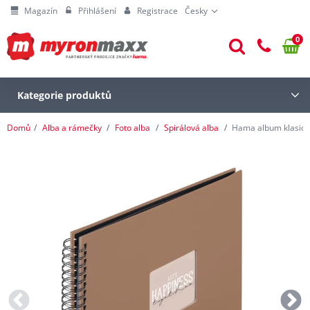
Magazín
Přihlášení
Registrace
Česky
0
Kategorie produktů
Domů
Alba a rámečky
Foto alba
Spirálová alba
Hama album klasické