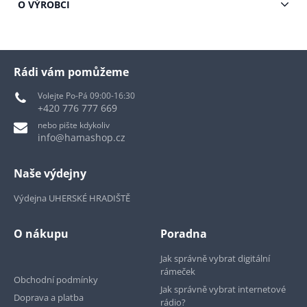
O VÝROBCI
Rádi vám pomůžeme
Volejte Po-Pá 09:00-16:30
+420 776 777 669
nebo pište kdykoliv
info@hamashop.cz
Naše výdejny
Výdejna UHERSKÉ HRADIŠTĚ
O nákupu
Poradna
Jak správně vybrat digitální
rámeček
Obchodní podmínky
Jak správně vybrat internetové
Doprava a platba
rádio?