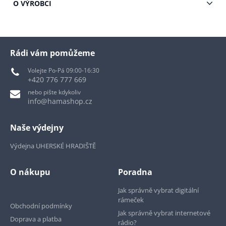
O VÝROBCI
Rádi vám pomůžeme
Volejte Po-Pá 09:00-16:30
+420 776 777 669
nebo pište kdykoliv
info@hamashop.cz
Naše výdejny
Výdejna UHERSKÉ HRADIŠTĚ
O nákupu
Poradna
Jak správně vybrat digitální
rámeček
Obchodní podmínky
Jak správně vybrat internetové
Doprava a platba
rádio?