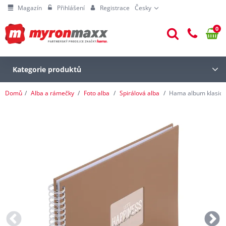
Magazín
Přihlášení
Registrace
Česky
0
Kategorie produktů
Domů
Alba a rámečky
Foto alba
Spirálová alba
Hama album klasické