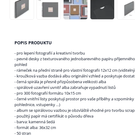
POPIS PRODUKTU
- pro lepení fotografií a kreativní tvorbu
- pevné desky z texturovaného jednobarevného papíru příjemného 
pohled
- rámeček na přední straně pro vlastní fotografii 12x12 cm (viditeln
- kroužková vazba dodává albu originální vzhled a poskytuje dostat
- černá spirála je přesně přizpůsobena velikosti alba
- spirálové uzavření uvnitř alba zabraňuje vypadnutí listů
- pro 300 fotografií formátu 10x15 cm
- černé vnitřní listy poskytují prostor pro vaše příběhy a vzpomínky 
pohlednice, vstupenky …)
- album se spirálovou vazbou je obzvláště vhodné pro tvorbu scr
- použitý papír má certifikát o původu dřeva
- barva: kamenná šedá
- formát alba: 36x32 cm
- 50 stran