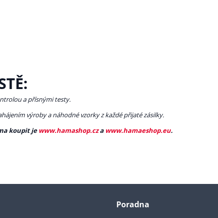
STĚ:
ntrolou a přísnými testy.
zahájením výroby a náhodné vzorky z každé přijaté zásilky.
ma koupit je
www.hamashop.cz
a
www.hamaeshop.eu
.
Poradna