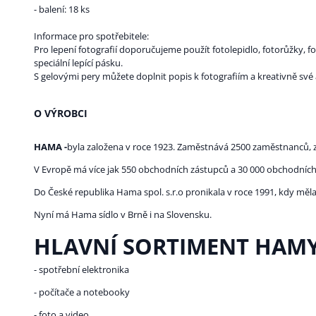
- balení: 18 ks
Informace pro spotřebitele:
Pro lepení fotografií doporučujeme použít fotolepidlo, fotorůžky, fo
speciální lepící pásku.
S gelovými pery můžete doplnit popis k fotografiím a kreativně své 
O VÝROBCI
HAMA -
byla založena v roce 1923. Zaměstnává 2500 zaměstnanců, z
V Evropě má více jak 550 obchodních zástupců a 30 000 obchodních
Do České republika Hama spol. s.r.o pronikala v roce 1991, kdy mě
Nyní má Hama sídlo v Brně i na Slovensku.
HLAVNÍ SORTIMENT HAMY
- spotřební elektronika
- počítače a notebooky
- foto a video