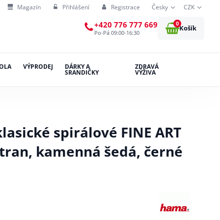
Magazín
Přihlášení
Registrace
Česky
CZK
0
+420 776 777 669
Košík
Po-Pá 09:00-16:30
OLA
VÝPRODEJ
DÁRKY A
ZDRAVÁ
SRANDIČKY
VÝŽIVA
asické spirálové FINE ART
stran, kamenná šedá, černé