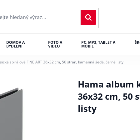
DOMOV A
FOTO A
PC, MP3, TABLET A
ŠK
BYDLENÍ
VIDEO
MOBIL
ické spirálové FINE ART 36x32 cm, 50 stran, kamenná šedá, černé listy
Hama album kl
36x32 cm, 50 
listy