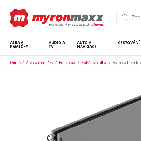
ALBA A
AUDIO A
AUTO A
CESTOVÁNÍ
RÁMEČKY
TV
NAVIGACE
Domů
Alba a rámečky
Foto alba
Spirálová alba
Hama album klas