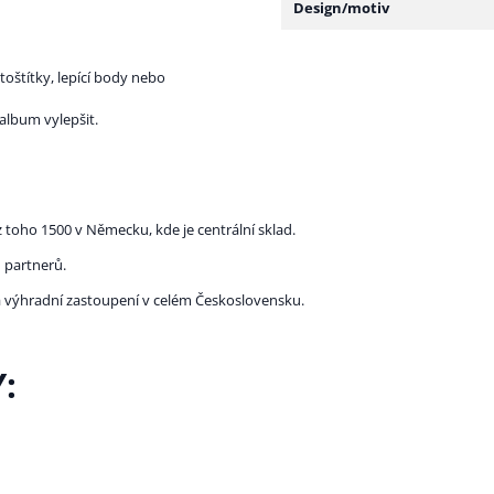
Design/motiv
toštítky, lepící body nebo
album vylepšit.
 toho 1500 v Německu, kde je centrální sklad.
 partnerů.
la výhradní zastoupení v celém Československu.
: