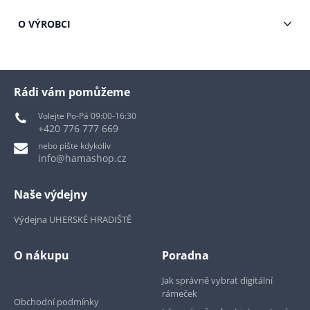
O VÝROBCI
Rádi vám pomůžeme
Volejte Po-Pá 09:00-16:30
+420 776 777 669
nebo pište kdykoliv
info@hamashop.cz
Naše výdejny
Výdejna UHERSKÉ HRADIŠTĚ
O nákupu
Poradna
Jak správně vybrat digitální
rámeček
Obchodní podmínky