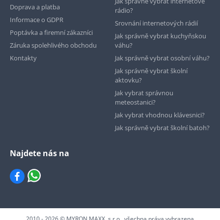
Jak správně vybrat internetové
Doprava a platba
rádio?
Informace o GDPR
Srovnání internetových rádií
Poptávka a firemní zákazníci
Jak správně vybrat kuchyňskou
Záruka spolehlivého obchodu
váhu?
Kontakty
Jak správně vybrat osobní váhu?
Jak správně vybrat školní
aktovku?
Jak vybrat správnou
meteostanici?
Jak vybrat vhodnou klávesnici?
Jak správně vybrat školní batoh?
Najdete nás na
2010 - 2026 © MYRON MAXX, s.r.o., všechna práva vyhrazena