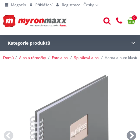
Magazín
Přihlášení
Registrace
Česky
0
Kategorie produktů
Domů
Alba a rámečky
Foto alba
Spirálová alba
Hama album klasické