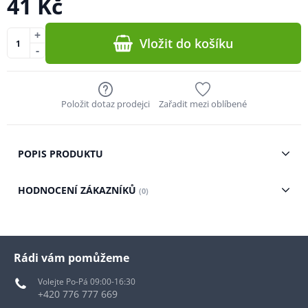
41 Kč
+
Vložit do košíku
-
Položit dotaz prodejci
Zařadit mezi oblíbené
POPIS PRODUKTU
HODNOCENÍ ZÁKAZNÍKŮ
(0)
Rádi vám pomůžeme
Volejte Po-Pá 09:00-16:30
+420 776 777 669