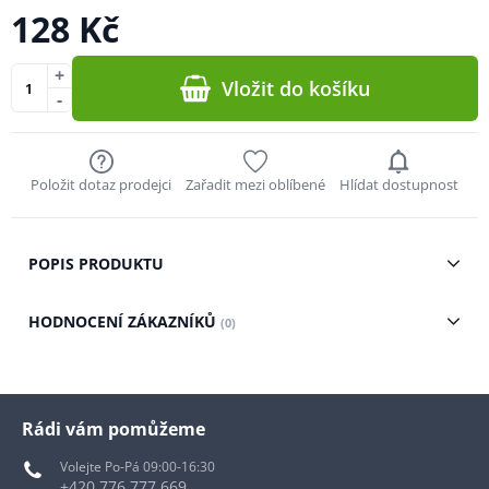
128 Kč
+
Vložit do košíku
-
Položit dotaz prodejci
Zařadit mezi oblíbené
Hlídat dostupnost
POPIS PRODUKTU
HODNOCENÍ ZÁKAZNÍKŮ
(0)
Rádi vám pomůžeme
Volejte Po-Pá 09:00-16:30
+420 776 777 669