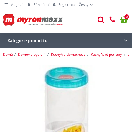
Magazín
Přihlášení
Registrace
Česky
0
Kategorie produktů
Domů
Domov a bydlení
Kuchyň a domácnost
Kuchyňské potřeby
Ul