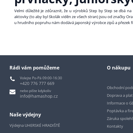
Velmi důležité je zdůraznit, že u výrobků Step by Step se dbá na n
aktovky (to aby byl školák viděn ze všech stran) jsou od značky Or
u hrudního popruhu nám dodává japonský výrobce zipů a přezek fir
Rádi vám pomůžeme
O nákupu
Volejte Po-Pá 09:00-16:30
+420 776 777 669
Obchodní pod
nebo pište kdykoliv
Doprava a pla
info@hamashop.cz
Informace o 
Poptávka a fir
Naše výdejny
Záruka spoleh
Výdejna UHERSKÉ HRADIŠTĚ
Kontakty