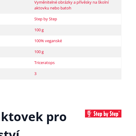
Vyměnitelné obrázky a přívěsky na školní
aktovku nebo batoh
Step by Step
100 g
100% veganské
100 g
Triceratops
3
aktovek pro
tví.