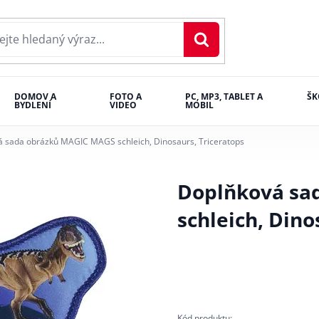
DOMOV A
FOTO A
PC, MP3, TABLET A
ŠK
BYDLENÍ
VIDEO
MOBIL
 sada obrázků MAGIC MAGS schleich, Dinosaurs, Triceratops
Doplňková sa
schleich, Dino
Kód produktu: