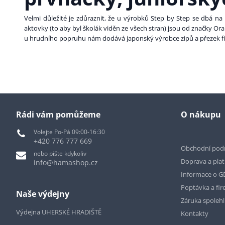
Velmi důležité je zdůraznit, že u výrobků Step by Step se dbá na n
aktovky (to aby byl školák viděn ze všech stran) jsou od značky Or
u hrudního popruhu nám dodává japonský výrobce zipů a přezek fir
Rádi vám pomůžeme
O nákupu
Volejte Po-Pá 09:00-16:30
+420 776 777 669
Obchodní pod
nebo pište kdykoliv
Doprava a pla
info@hamashop.cz
Informace o 
Poptávka a fir
Naše výdejny
Záruka spoleh
Výdejna UHERSKÉ HRADIŠTĚ
Kontakty