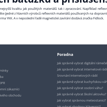
ejvyšší kvalitu jak použitých materiálů tak i zpracování. Například reflex
alite (jedné z hlavních výrobců reflexních materiálů používaných na doprav
ma YKK. A v neposlední řadě magnetické zavírání dodává značka Fidlock.
Poradna
Jak správně vybrat digitální rámeče
Jak správně vybrat internetové rád
mínky
Srovnání internetových rádií
tba
Jak správně vybrat kuchyňskou vá
GDPR
Jak správně vybrat osobní váhu?
emní zákazníci
Jak správně vybrat školní aktovku?
livého obchodu
Jak vybrat správnou meteostanici?
Jak vybrat vhodnou klávesnici?