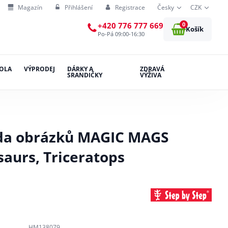
Magazín
Přihlášení
Registrace
Česky
CZK
0
+420 776 777 669
Košík
Po-Pá 09:00-16:30
OLA
VÝPRODEJ
DÁRKY A
ZDRAVÁ
SRANDIČKY
VÝŽIVA
da obrázků MAGIC MAGS
saurs, Triceratops
HM138079