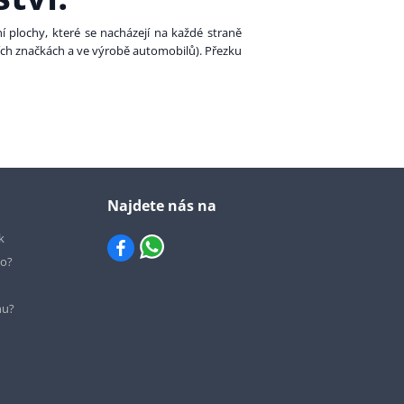
ní plochy, které se nacházejí na každé straně
ních značkách a ve výrobě automobilů). Přezku
Najdete nás na
k
io?
hu?