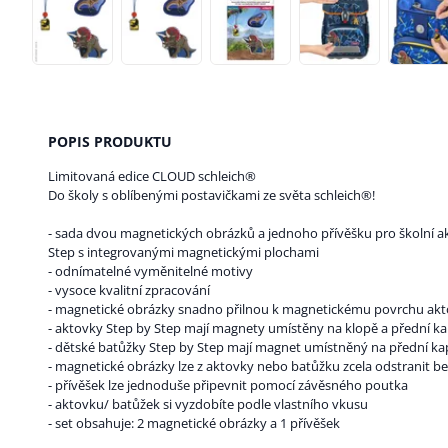
POPIS PRODUKTU
Limitovaná edice CLOUD schleich®
Do školy s oblíbenými postavičkami ze světa schleich®!
- sada dvou magnetických obrázků a jednoho přívěšku pro školní a
Step s integrovanými magnetickými plochami
- odnímatelné vyměnitelné motivy
- vysoce kvalitní zpracování
- magnetické obrázky snadno přilnou k magnetickému povrchu ak
- aktovky Step by Step mají magnety umístěny na klopě a přední k
- dětské batůžky Step by Step mají magnet umístněný na přední ka
- magnetické obrázky lze z aktovky nebo batůžku zcela odstranit be
- přívěšek lze jednoduše připevnit pomocí závěsného poutka
- aktovku/ batůžek si vyzdobíte podle vlastního vkusu
- set obsahuje: 2 magnetické obrázky a 1 přívěšek