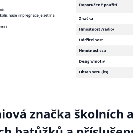
Doporučené použití
odu
lií, naše impregnace je šetrná
Značka
ner)
Hmostnost /rádio/
Udržitelnost
Hmotnost cca
Design/motiv
Obsah setu (ks)
iová značka školních 
ch batůžků a příslušens