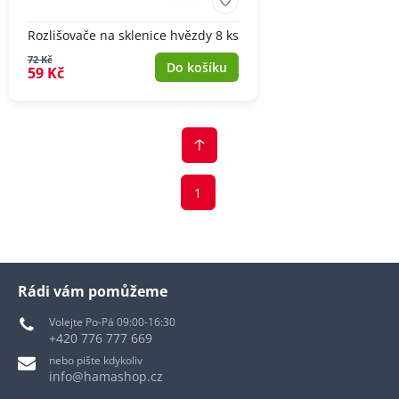
Rozlišovače na sklenice hvězdy 8 ks
72 Kč
Do košíku
59 Kč
1
Rádi vám pomůžeme
Volejte Po-Pá 09:00-16:30
+420 776 777 669
nebo pište kdykoliv
info@hamashop.cz