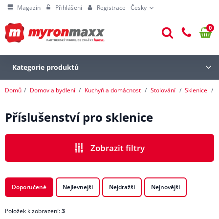
Magazín
Přihlášení
Registrace
Česky
0
Kategorie produktů
Domů
Domov a bydlení
Kuchyň a domácnost
Stolování
Sklenice
Příslušenství pro sklenice
Zobrazit filtry
CENA
Doporučené
Nejlevnejší
Nejdražší
Nejnovější
Položek k zobrazení:
3
VÝROBCI