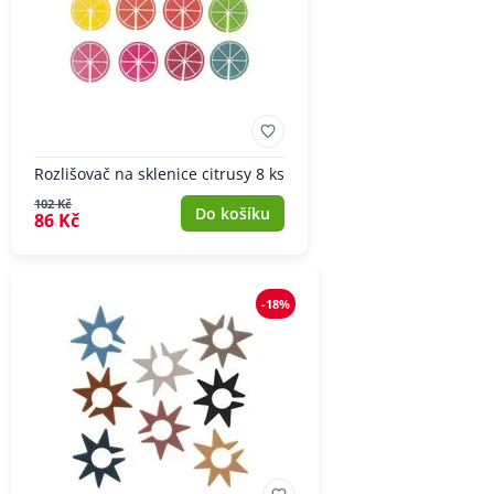
Rozlišovač na sklenice citrusy 8 ks
102 Kč
Do košíku
86 Kč
-18%