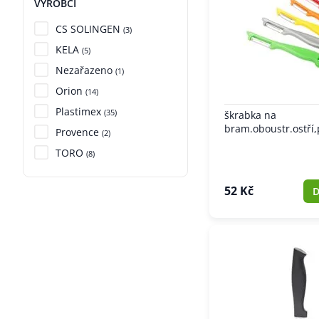
VÝROBCI
CS SOLINGEN
(3)
KELA
(5)
Nezařazeno
(1)
Orion
(14)
Plastimex
(35)
škrabka na
bram.oboustr.ostří,
Provence
(2)
TORO
(8)
52 Kč
D