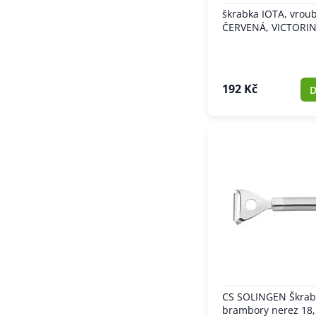
škrabka IOTA, vroub
ČERVENÁ, VICTORI
192 Kč
D
CS SOLINGEN Škrab
brambory nerez 18