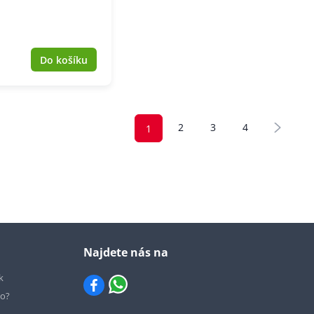
Do košíku
2
3
4
1
Najdete nás na
k
io?