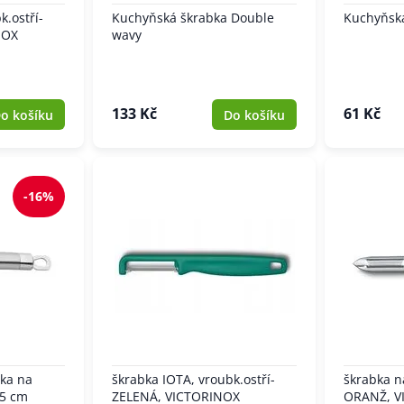
k.ostří-
Kuchyňská škrabka Double
Kuchyňsk
NOX
wavy
133 Kč
61 Kč
o košíku
Do košíku
-16%
ka na
škrabka IOTA, vroubk.ostří-
škrabka 
,5 cm
ZELENÁ, VICTORINOX
ORANŽ, V