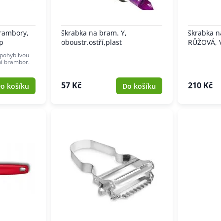
rambory,
škrabka na bram. Y,
škrabka 
p
oboustr.ostří,plast
RŮŽOVÁ, 
pohyblivou
ní brambor.
57 Kč
210 Kč
o košíku
Do košíku