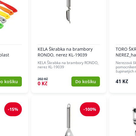
KELA Škrabka na brambory
TORO ŠKR
plast
RONDO, nerez KL-19039
NEREZ_h
KELA Škrabka na brambory RONDO,
Nerezová šk
nerez KL-19039
pomocníkem 
šupinatých 
202 Kč
41 Kč
o košíku
Do košíku
0 Kč
-15%
-100%