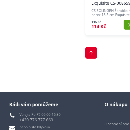
Exquisite CS-00865
CS SOLINGEN Škrabka 
nerez 18,5 cm Exquisit
136 Kč
D
114 Kč
Rádi vám pomůžeme
O nákupu
Volejte Po-Pá 09:00-16:30
+420 776 777 669
Obchodní pod
nebo pište kdykoliv