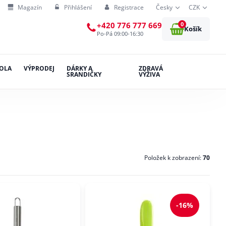
Magazín
Přihlášení
Registrace
Česky
CZK
0
+420 776 777 669
Košík
Po-Pá 09:00-16:30
OLA
VÝPRODEJ
DÁRKY A
ZDRAVÁ
SRANDIČKY
VÝŽIVA
Položek k zobrazení:
70
-16%