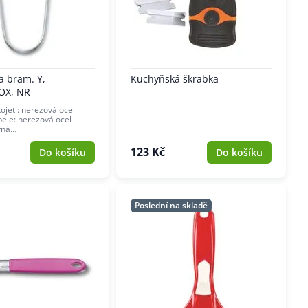
a bram. Y,
Kuchyňská škrabka
OX, NR
ojeti: nerezová ocel
pele: nerezová ocel
vná…
123 Kč
Do košíku
Do košíku
Poslední na skladě