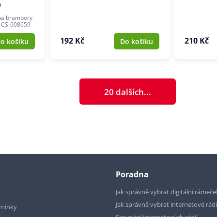
9
na brambory
e CS-008659
192 Kč
210 Kč
o košíku
Do košíku
20 dalších...
Poradna
Jak správně vybrat digitální rámeče
Jak správně vybrat internetové rád
mínky