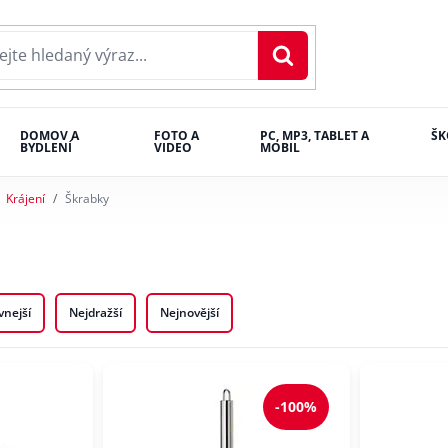
DOMOV A
FOTO A
PC, MP3, TABLET A
ŠK
BYDLENÍ
VIDEO
MOBIL
Krájení
Škrabky
vnejší
Nejdražší
Nejnovější
-100%