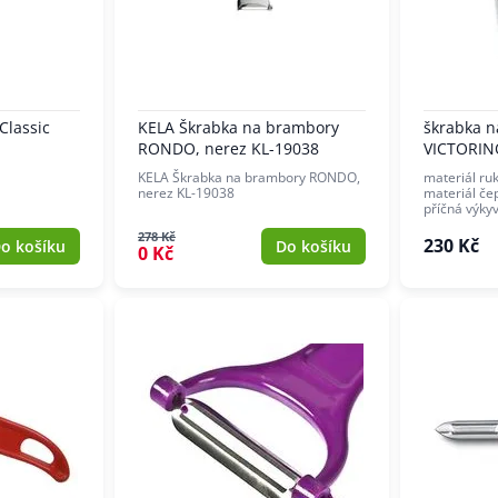
Classic
KELA Škrabka na brambory
škrabka n
RONDO, nerez KL-19038
VICTORIN
KELA Škrabka na brambory RONDO,
materiál ruk
nerez KL-19038
materiál če
příčná výky
278 Kč
230 Kč
o košíku
Do košíku
0 Kč