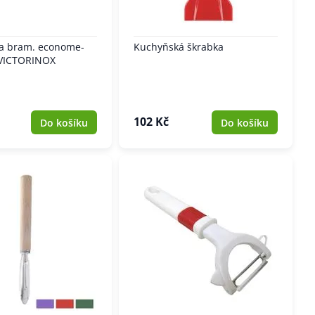
na bram. econome-
Kuchyňská škrabka
VICTORINOX
102 Kč
Do košíku
Do košíku