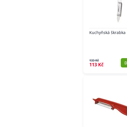
Kuchyňská škrabka 
133 Kč
D
113 Kč