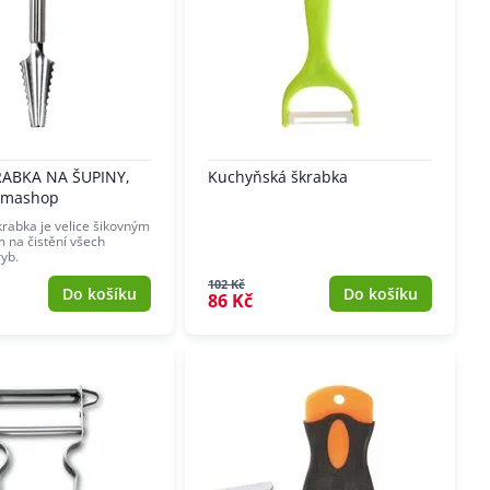
ABKA NA ŠUPINY,
Kuchyňská škrabka
amashop
rabka je velice šikovným
na čistění všech
ryb.
102 Kč
Do košíku
Do košíku
86 Kč