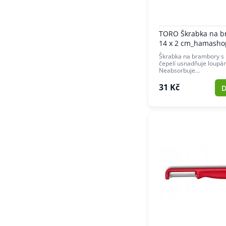
TORO Škrabka na b
14 x 2 cm_hamasho
Škrabka na brambory s 
čepelí usnadňuje loupá
Neabsorbuje…
31 Kč
D