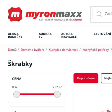
ALBA A
AUDIO A
AUTO A
CESTOVÁNÍ
RÁMEČKY
TV
NAVIGACE
Domů
Domov a bydlení
Kuchyň a domácnost
Kuchyňské potřeby
Škrabky
Doporučené
Nejle
CENA
0 Kč
232 Kč