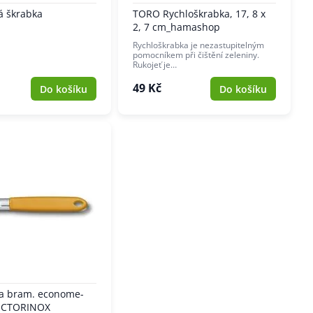
á škrabka
TORO Rychloškrabka, 17, 8 x
2, 7 cm_hamashop
Rychloškrabka je nezastupitelným
pomocníkem při čištění zeleniny.
Rukojeť je…
49 Kč
Do košíku
Do košíku
na bram. econome-
ICTORINOX