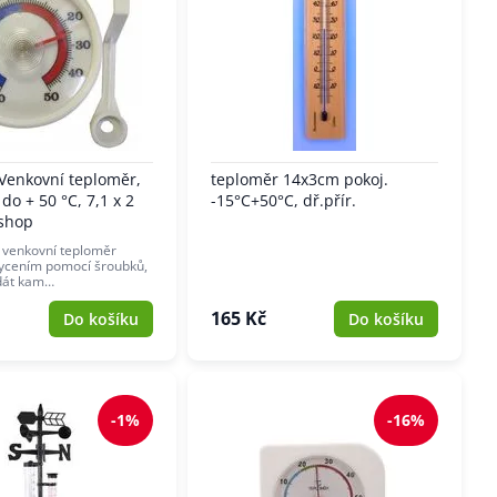
Venkovní teploměr,
teploměr 14x3cm pokoj.
 do + 50 °C, 7,1 x 2
-15°C+50°C, dř.přír.
shop
 venkovní teploměr
hycením pomocí šroubků,
dát kam…
165 Kč
Do košíku
Do košíku
-1%
-16%