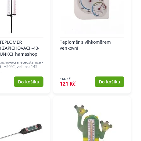
 TEPLOMĚR
Teploměr s vlhkoměrem
 ZAPICHOVACÍ -40-
venkovní
 FUNKCÍ_hamashop
pichovací meteostanice -
40 - +50°C, velikost 145
:…
144 Kč
Do košíku
Do košíku
121 Kč