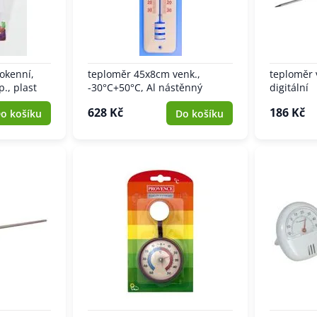
okenní,
teploměr 45x8cm venk.,
teploměr 
., plast
-30°C+50°C, Al nástěnný
digitální
628 Kč
186 Kč
o košíku
Do košíku