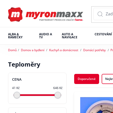
ALBA A
AUDIO A
AUTO A
CESTOVÁNÍ
RÁMEČKY
TV
NAVIGACE
Domů
Domov a bydlení
Kuchyň a domácnost
Domácí potřeby
P
Teploměry
Doporučené
Nejle
CENA
41 Kč
646 Kč