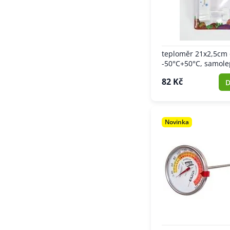
teploměr 21x2,5cm 
-50°C+50°C, samolep
82 Kč
D
Novinka