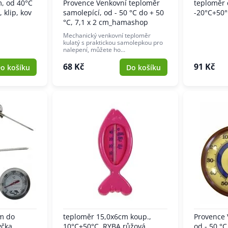
, od 40°C
Provence Venkovní teploměr
teploměr
 klip, kov
samolepící, od - 50 °C do + 50
-20°C+50°
°C, 7,1 x 2 cm_hamashop
Mechanický venkovní teploměr
kulatý s praktickou samolepkou pro
nalepení, můžete ho…
68 Kč
91 Kč
o košíku
Do košíku
m do
teploměr 15,0x6cm koup.,
Provence 
yčka
10°C+50°C, RYBA růžová,
od - 50 °C