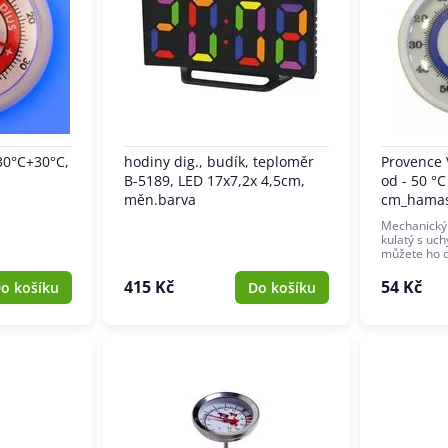
30°C+30°C,
hodiny dig., budík, teploměr
Provence 
B-5189, LED 17x7,2x 4,5cm,
od - 50 °C
měn.barva
cm_hama
Mechanický
kulatý s uc
můžete ho 
415 Kč
54 Kč
o košíku
Do košíku