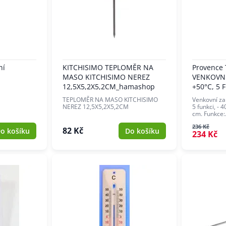
ní
KITCHISIMO TEPLOMĚR NA
Provence
MASO KITCHISIMO NEREZ
VENKOVNÍ
12,5X5,2X5,2CM_hamashop
+50°C, 5
TEPLOMĚR NA MASO KITCHISIMO
Venkovní za
NEREZ 12,5X5,2X5,2CM
5 funkci, - 
cm. Funkce
236 Kč
82 Kč
o košíku
Do košíku
234 Kč