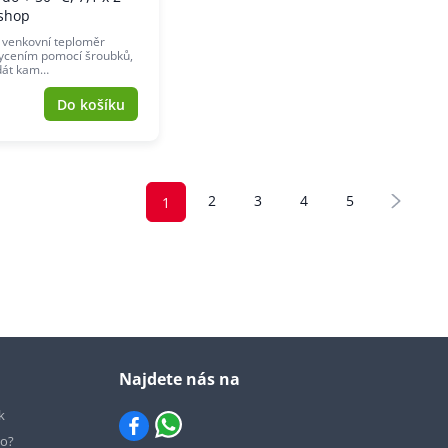
shop
 venkovní teploměr
hycením pomocí šroubků,
dát kam…
Do košíku
2
3
4
5
1
Najdete nás na
k
io?