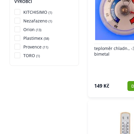
VÝROBCI
KITCHISIMO
(1)
Nezařazeno
(1)
Orion
(13)
Plastimex
(58)
Provence
(11)
teploměr chladn., -
bimetal
TORO
(1)
149 Kč
D