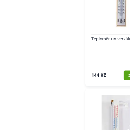
Teploměr univerzál
144 Kč
D