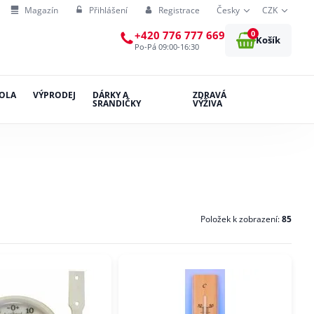
Magazín
Přihlášení
Registrace
Česky
CZK
0
+420 776 777 669
Košík
Po-Pá 09:00-16:30
OLA
VÝPRODEJ
DÁRKY A
ZDRAVÁ
SRANDIČKY
VÝŽIVA
Položek k zobrazení:
85