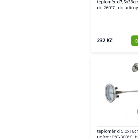
teploměr d7,5x33cm
do 260°C, do udírny,
232 Kč
D
teploměr d 5,0x16c
udírny 0°C-300°C, t