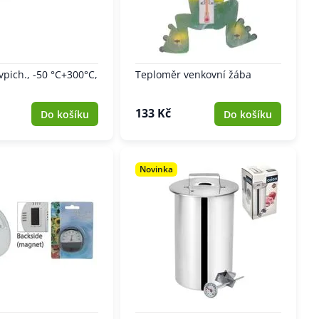
vpich., -50 °C+300°C,
Teploměr venkovní žába
133 Kč
Do košíku
Do košíku
Novinka