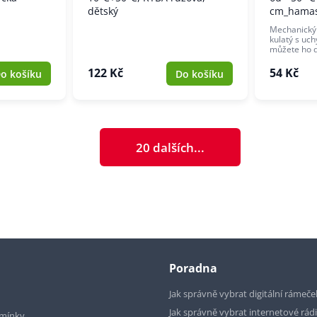
dětský
cm_hama
Mechanický
kulatý s uc
můžete ho 
122 Kč
54 Kč
o košíku
Do košíku
20 dalších...
Poradna
Jak správně vybrat digitální rámeče
Jak správně vybrat internetové rád
mínky