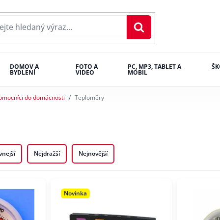
DOMOV A
FOTO A
PC, MP3, TABLET A
ŠK
BYDLENÍ
VIDEO
MOBIL
omocníci do domácnosti
Teploměry
vnejší
Nejdražší
Nejnovější
Novinka