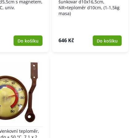
 d5,5cm s magnetem,
šunkovar d10x16,5cm,
C, univ.
NR+teploměr d10cm, (1-1,5kg
masa)
646 Kč
Do košíku
Do košíku
Venkovní teploměr,
 do + 50 °C, 7,1 x 2