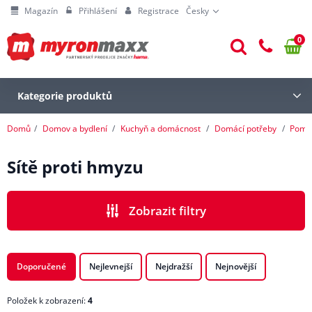
Magazín
Přihlášení
Registrace
Česky
0
Kategorie produktů
Domů
Domov a bydlení
Kuchyň a domácnost
Domácí potřeby
Pomoc
Sítě proti hmyzu
Zobrazit filtry
CENA
Doporučené
Nejlevnejší
Nejdražší
Nejnovější
Položek k zobrazení:
4
VÝROBCI