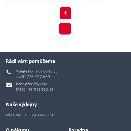
1
Rádi vám pomůžeme
Volejte Po-Pá 09:00-16:30
+420 776 777 669
nebo pište kdykoliv
info@hamashop.cz
Naše výdejny
Výdejna UHERSKÉ HRADIŠTĚ
O nákupu
Poradna