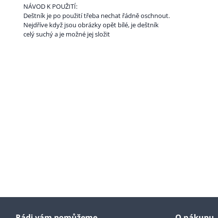
NÁVOD K POUŽITÍ:
Deštník je po použití třeba nechat řádně oschnout.
Nejdříve když jsou obrázky opět bílé, je deštník
celý suchý a je možné jej složit
Rádi vám pomůžeme
O nákupu