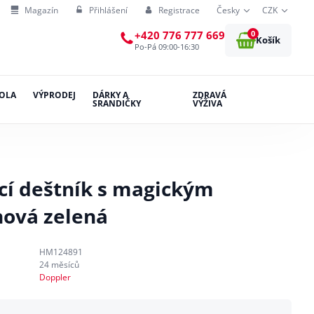
Magazín
Přihlášení
Registrace
Česky
CZK
0
+420 776 777 669
Košík
Po-Pá 09:00-16:30
OLA
VÝPRODEJ
DÁRKY A
ZDRAVÁ
SRANDIČKY
VÝŽIVA
cí deštník s magickým
nová zelená
HM124891
24 měsíců
Doppler