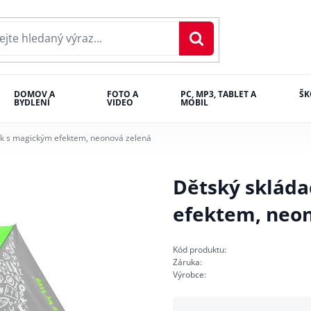
DOMOV A
FOTO A
PC, MP3, TABLET A
ŠK
BYDLENÍ
VIDEO
MOBIL
ník s magickým efektem, neonová zelená
Dětský skláda
efektem, neo
Kód produktu:
Záruka:
Výrobce: