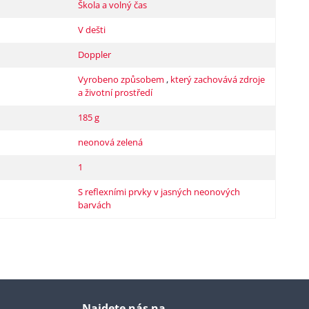
Škola a volný čas
V dešti
Doppler
Vyrobeno způsobem
,
který zachovává zdroje
a životní prostředí
185 g
neonová zelená
1
S reflexními prvky v jasných neonových
barvách
Najdete nás na