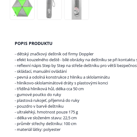
POPIS PRODUKTU
- dětský značkový deštník od firmy Doppler
- efekt kouzelného deště - bílé obrázky na deštníku se při kontaktu
- reflexní nápis Step by Step na střeše deštníku pro větší bezpečnos
- skládací, manuální ovládání
- pevná a odolná konstrukce z hliníku a sklolaminátu
- hliníkovo-sklolaminátové dráty s plastovými konci
- třídílná hliníková hůl, délka cca 50 cm
- gumové poutko do ruky
- plastová rukojeť, příjemná do ruky
- pouzdro v barvě deštníku
- ultralehký, hmotnost pouze 175 g
- délka ve složeném stavu: 22,5 cm
- průměr střechy deštníku: 100 cm
- materiál látky: polyester