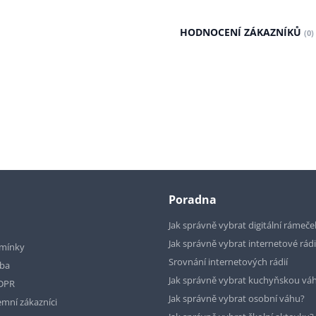
HODNOCENÍ ZÁKAZNÍKŮ
(0)
Poradna
Jak správně vybrat digitální rámeče
Jak správně vybrat internetové rád
mínky
Srovnání internetových rádií
tba
Jak správně vybrat kuchyňskou vá
GDPR
Jak správně vybrat osobní váhu?
emní zákazníci