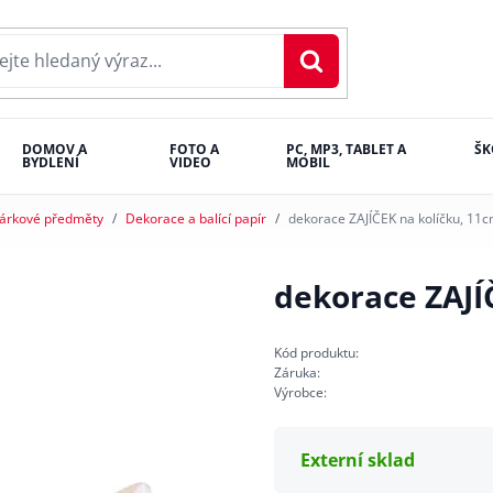
DOMOV A
FOTO A
PC, MP3, TABLET A
ŠK
BYDLENÍ
VIDEO
MOBIL
árkové předměty
Dekorace a balící papír
dekorace ZAJÍČEK na kolíčku, 11
dekorace ZAJÍ
Kód produktu:
Záruka:
Výrobce:
Externí sklad