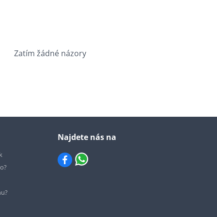
Zatím žádné názory
Najdete nás na
k
io?
hu?