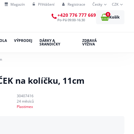
Magazín
Přihlášení
Registrace
Česky
CZK
0
+420 776 777 669
Košík
Po-Pá 09:00-16:30
OLA
VÝPRODEJ
DÁRKY A
ZDRAVÁ
SRANDIČKY
VÝŽIVA
cm
ČEK na kolíčku, 11cm
30407416
24 měsíců
Plastimex