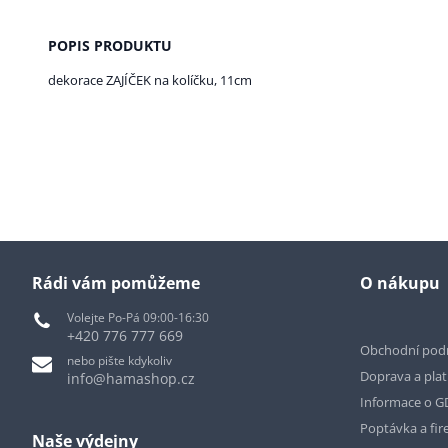
POPIS PRODUKTU
dekorace ZAJÍČEK na kolíčku, 11cm
Rádi vám pomůžeme
O nákupu
Volejte Po-Pá 09:00-16:30
+420 776 777 669
Obchodní pod
nebo pište kdykoliv
Doprava a pla
info@hamashop.cz
Informace o 
Poptávka a fir
Naše výdejny