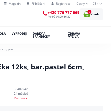
Magazín
Přihlášení
Registrace
Česky
CZK
0
+420 776 777 669
Košík
Po-Pá 09:00-16:30
OLA
VÝPRODEJ
DÁRKY A
ZDRAVÁ
SRANDIČKY
VÝŽIVA
 6cm, plast
ka 12ks, bar.pastel 6cm,
30409942
24 měsíců
Plastimex