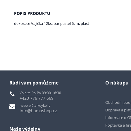
POPIS PRODUKTU
dekorace Vajíčka 12ks, bar.pastel 6cm, plast
Rádi vám pomůžeme
O nákupu
Volejte Po-Pá 09:00-16:30
+420 776 777 669
Obchodní pod
nebo pište kdykoliv
Doprava a pla
info@hamashop.cz
Informace o 
Poptávka a fir
Naše výdejny