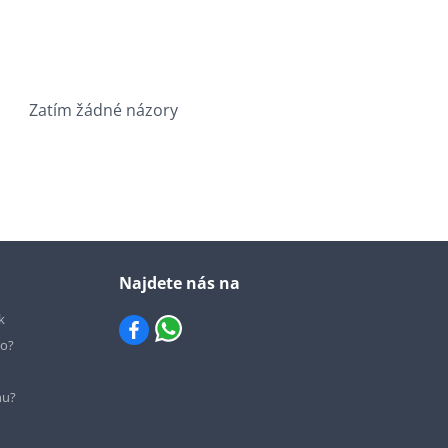
Zatím žádné názory
Najdete nás na
k
io?
hu?