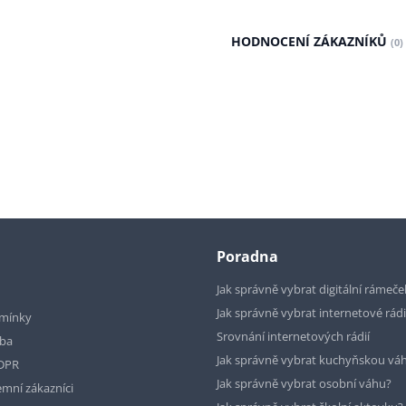
HODNOCENÍ ZÁKAZNÍKŮ
(0)
Poradna
Jak správně vybrat digitální rámeče
Jak správně vybrat internetové rád
mínky
Srovnání internetových rádií
tba
Jak správně vybrat kuchyňskou vá
GDPR
Jak správně vybrat osobní váhu?
emní zákazníci