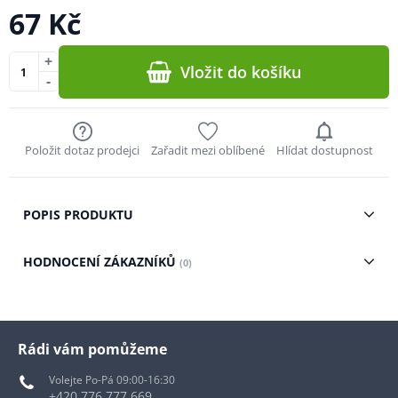
67 Kč
+
Vložit do košíku
-
Položit dotaz prodejci
Zařadit mezi oblíbené
Hlídat dostupnost
POPIS PRODUKTU
HODNOCENÍ ZÁKAZNÍKŮ
(0)
Rádi vám pomůžeme
Volejte Po-Pá 09:00-16:30
+420 776 777 669