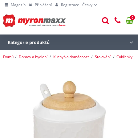
Magazín
Přihlášení
Registrace
Česky
0
Kategorie produktů
Domů
Domov a bydlení
Kuchyň a domácnost
Stolování
Cukřenky