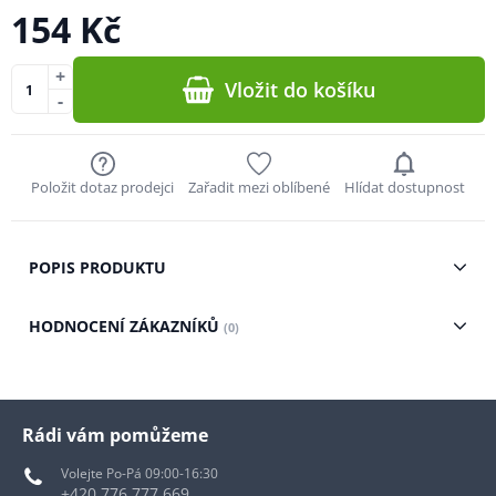
154 Kč
+
Vložit do košíku
-
Položit dotaz prodejci
Zařadit mezi oblíbené
Hlídat dostupnost
POPIS PRODUKTU
HODNOCENÍ ZÁKAZNÍKŮ
(0)
Rádi vám pomůžeme
Volejte Po-Pá 09:00-16:30
+420 776 777 669