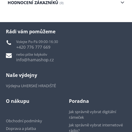
HODNOCENÍ ZÁKAZNÍKŮ
(0)
Rádi vám pomůžeme
Volejte Po-Pá 09:00-16:30
+420 776 777 669
nebo pište kdykoliv
info@hamashop.cz
Naše výdejny
Výdejna UHERSKÉ HRADIŠTĚ
O nákupu
Poradna
Jak správně vybrat digitální
rámeček
Obchodní podmínky
Jak správně vybrat internetové
Doprava a platba
rádio?