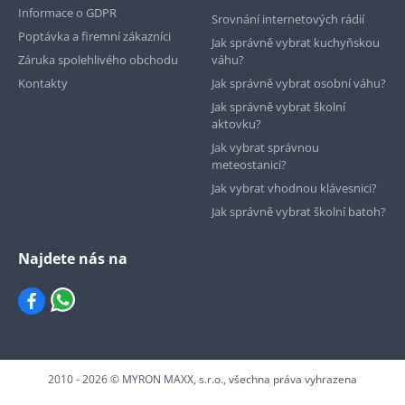
Informace o GDPR
Srovnání internetových rádií
Poptávka a firemní zákazníci
Jak správně vybrat kuchyňskou
Záruka spolehlivého obchodu
váhu?
Kontakty
Jak správně vybrat osobní váhu?
Jak správně vybrat školní
aktovku?
Jak vybrat správnou
meteostanici?
Jak vybrat vhodnou klávesnici?
Jak správně vybrat školní batoh?
Najdete nás na
2010 - 2026 © MYRON MAXX, s.r.o., všechna práva vyhrazena