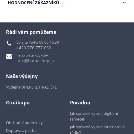
HODNOCENÍ ZÁKAZNÍKŮ
(0)
Rádi vám pomůžeme
Volejte Po-Pá 09:00-16:30
+420 776 777 669
nebo pište kdykoliv
info@hamashop.cz
Naše výdejny
Výdejna UHERSKÉ HRADIŠTĚ
O nákupu
Poradna
Jak správně vybrat digitální
rámeček
Obchodní podmínky
Jak správně vybrat internetové
Doprava a platba
rádio?