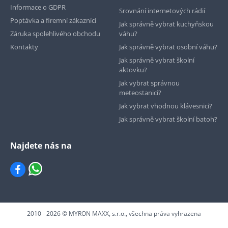
Informace o GDPR
Srovnání internetových rádií
Poptávka a firemní zákazníci
Jak správně vybrat kuchyňskou
Záruka spolehlivého obchodu
váhu?
Kontakty
Jak správně vybrat osobní váhu?
Jak správně vybrat školní
aktovku?
Jak vybrat správnou
meteostanici?
Jak vybrat vhodnou klávesnici?
Jak správně vybrat školní batoh?
Najdete nás na
2010 - 2026 © MYRON MAXX, s.r.o., všechna práva vyhrazena