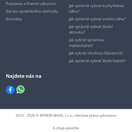
Poptávka a firemní zákazníci
Jak správně vybrat kuchyňskou
Záruka spolehlivého obchodu
váhu?
Kontakty
Jak správně vybrat osobní váhu?
Jak správně vybrat školní
aktovku?
Jak vybrat správnou
meteostanici?
Jak vybrat vhodnou klávesnici?
Jak správně vybrat školní batoh?
Najdete nás na
2010 - 2026 © MYRON MAXX, s.r.o., všechna práva vyhrazena
E-shop vytvořila