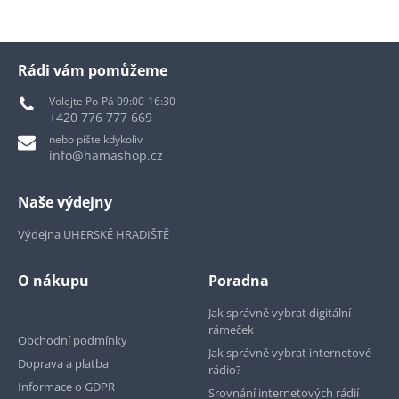
Rádi vám pomůžeme
Volejte Po-Pá 09:00-16:30
+420 776 777 669
nebo pište kdykoliv
info@hamashop.cz
Naše výdejny
Výdejna UHERSKÉ HRADIŠTĚ
O nákupu
Poradna
Jak správně vybrat digitální
rámeček
Obchodní podmínky
Jak správně vybrat internetové
Doprava a platba
rádio?
Informace o GDPR
Srovnání internetových rádií