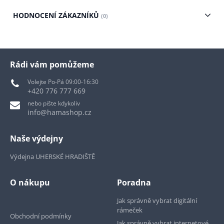
HODNOCENÍ ZÁKAZNÍKŮ
(0)
Rádi vám pomůžeme
Volejte Po-Pá 09:00-16:30
+420 776 777 669
nebo pište kdykoliv
info@hamashop.cz
Naše výdejny
Výdejna UHERSKÉ HRADIŠTĚ
O nákupu
Poradna
Jak správně vybrat digitální
rámeček
Obchodní podmínky
Jak správně vybrat internetové