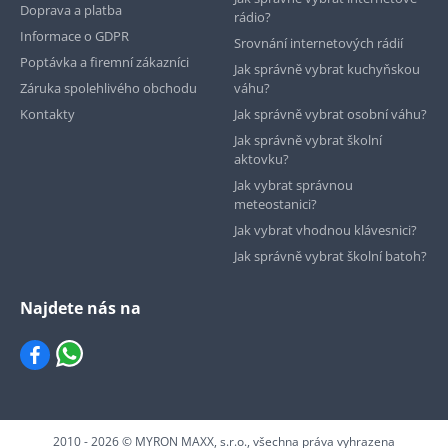
Doprava a platba
rádio?
Informace o GDPR
Srovnání internetových rádií
Poptávka a firemní zákazníci
Jak správně vybrat kuchyňskou
Záruka spolehlivého obchodu
váhu?
Kontakty
Jak správně vybrat osobní váhu?
Jak správně vybrat školní
aktovku?
Jak vybrat správnou
meteostanici?
Jak vybrat vhodnou klávesnici?
Jak správně vybrat školní batoh?
Najdete nás na
2010 - 2026 © MYRON MAXX, s.r.o., všechna práva vyhrazena