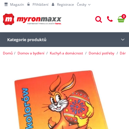
Magazín
Přihlášení
Registrace
Česky
0
Kategorie produktů
Domů
Domov a bydlení
Kuchyň a domácnost
Domácí potřeby
Dárk