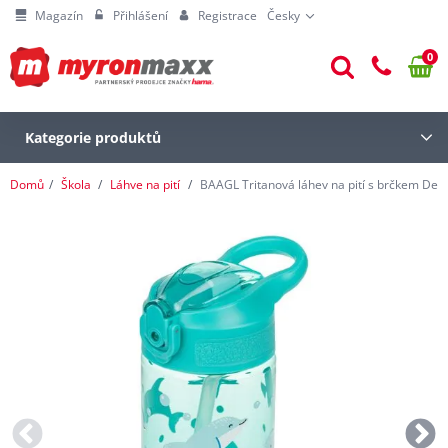
Magazín
Přihlášení
Registrace
Česky
0
Kategorie produktů
Domů
Škola
Láhve na pití
BAAGL Tritanová láhev na pití s brčkem Delf