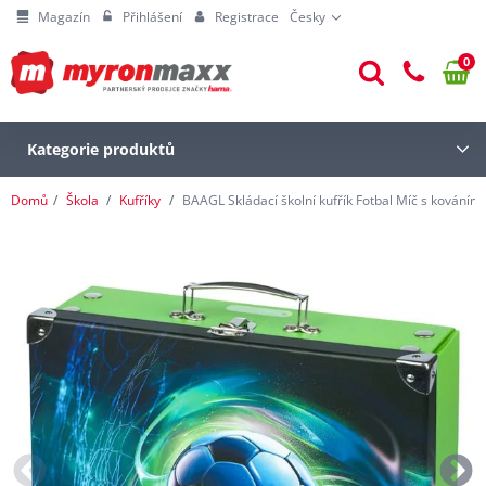
Magazín
Přihlášení
Registrace
Česky
0
Kategorie produktů
Domů
Škola
Kufříky
BAAGL Skládací školní kufřík Fotbal Míč s kováním