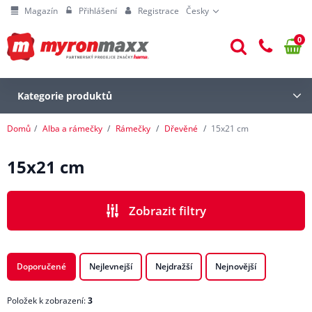
Magazín
Přihlášení
Registrace
Česky
0
Kategorie produktů
Domů
Alba a rámečky
Rámečky
Dřevěné
15x21 cm
15x21 cm
Zobrazit filtry
CENA
Doporučené
Nejlevnejší
Nejdražší
Nejnovější
Položek k zobrazení:
3
VÝROBCI