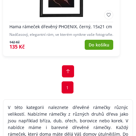
Hama rámeček dřevěný PHOENIX, černý, 15x21 cm
Nadčasový, elegantní rám, ve kterém vynikne vaše fotografie.
142 Kč
Do košíku
135 Kč
1
V této kategorii naleznete dřevěné rámečky různýc
velikostí. Nabízíme rámečky z různých druhů dřeva jako
jsou například bříza, dub, ořech, borovice nebo korek. V
nabídce máme i barevné dřevěné rámečky. Každý
rámeček, který doma máte dělá Váš domov útulnějším. Do