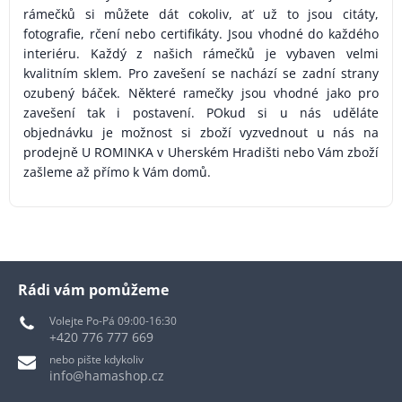
rámečků si můžete dát cokoliv, ať už to jsou citáty,
fotografie, rčení nebo certifikáty. Jsou vhodné do každého
interiéru. Každý z našich rámečků je vybaven velmi
kvalitním sklem. Pro zavešení se nachází se zadní strany
ozubený báček. Některé ramečky jsou vhodné jako pro
zavešení tak i postavení. POkud si u nás uděláte
objednávku je možnost si zboží vyzvednout u nás na
prodejně U ROMINKA v Uherském Hradišti nebo Vám zboží
zašleme až přímo k Vám domů.
Rádi vám pomůžeme
Volejte Po-Pá 09:00-16:30
+420 776 777 669
nebo pište kdykoliv
info@hamashop.cz